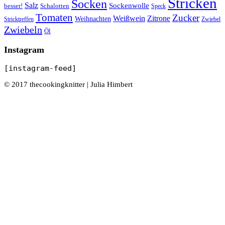
Stricken
Socken
Salz
Sockenwolle
besser!
Schalotten
Speck
Tomaten
Zucker
Weißwein
Zitrone
Weihnachten
Zwiebel
Stricktreffen
Zwiebeln
Öl
Instagram
[instagram-feed]
© 2017 thecookingknitter | Julia Himbert