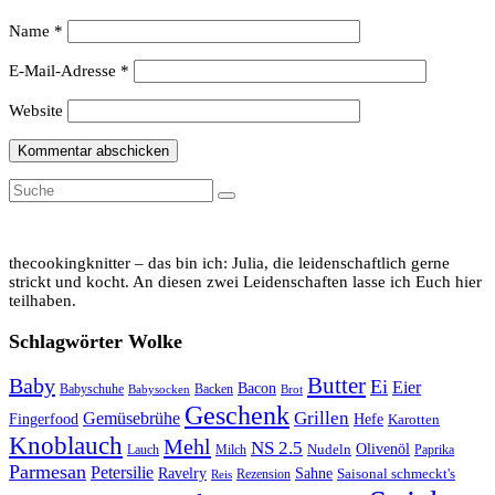
Name
*
E-Mail-Adresse
*
Website
Suche
Suche
nach:
thecookingknitter – das bin ich: Julia, die leidenschaftlich gerne
strickt und kocht. An diesen zwei Leidenschaften lasse ich Euch hier
teilhaben.
Schlagwörter Wolke
Butter
Baby
Ei
Eier
Bacon
Backen
Babyschuhe
Brot
Babysocken
Geschenk
Grillen
Gemüsebrühe
Fingerfood
Hefe
Karotten
Knoblauch
Mehl
NS 2.5
Nudeln
Olivenöl
Milch
Paprika
Lauch
Parmesan
Petersilie
Ravelry
Sahne
Rezension
Saisonal schmeckt's
Reis